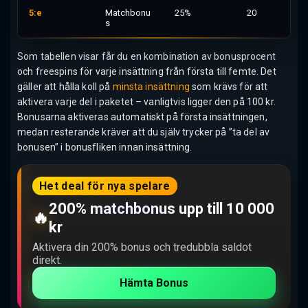
5:e
Matchbonu
25%
20
s
Som tabellen visar får du en kombination av bonusprocent
och freespins för varje insättning från första till femte. Det
gäller att hålla koll på
minsta insättning
som krävs för att
aktivera varje del i paketet – vanligtvis ligger den på 100 kr.
Bonusarna aktiveras automatiskt på första insättningen,
medan resterande kräver att du själv trycker på ”ta del av
bonusen” i bonusfliken innan insättning.
Het deal för nya spelare
200% matchbonus upp till 10 000
🔥
kr
Aktivera din 200% bonus och tredubbla saldot
direkt.
Hämta Bonus