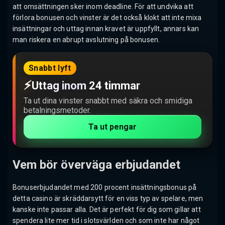
att omsättningen sker inom deadline. För att undvika att
förlora bonusen och vinster är det också klokt att inte mixa
insättningar och uttag innan kravet är uppfyllt, annars kan
man riskera en abrupt avslutning på bonusen.
Snabbt lyft
⚡
Uttag inom 24 timmar
Ta ut dina vinster snabbt med säkra och smidiga
betalningsmetoder.
Ta ut pengar
Vem bör överväga erbjudandet
Bonuserbjudandet med 200 procent insättningsbonus på
detta casino är skräddarsytt för en viss typ av spelare, men
kanske inte passar alla. Det är perfekt för dig som gillar att
spendera lite mer tid i slotsvärlden och som inte har något