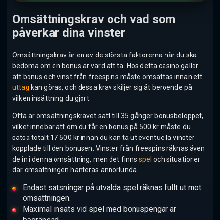
Omsättningskrav och vad som
påverkar dina vinster
Omsättningskrav är en av de största faktorerna när du ska
bedöma om en bonus är värd att ta. Hos detta casino gäller
att bonus och vinst från freespins måste omsättas innan ett
uttag
kan göras, och dessa krav skiljer sig åt beroende på
vilken insättning du gjort.
Ofta är omsättningskravet satt till 35 gånger bonusbeloppet,
vilket innebär att om du får en bonus på 500 kr måste du
satsa totalt 17 500 kr innan du kan ta ut eventuella vinster
kopplade till den bonusen. Vinster från freespins räknas även
de in i denna omsättning, men det finns
spel
och situationer
där omsättningen hanteras annorlunda.
Endast satsningar på utvalda spel räknas fullt ut mot
omsättningen.
Maximal insats vid spel med bonuspengar är
begränsad.