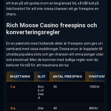
ett krav på att spelas inom en begränsad tid, så håll koll på
tidsfönstret för att inte missa chansen att ge freespins en
chans.
Rich Moose Casino freespins och
konverteringsregler
En av paketets mest lockande delar är freespins som ges ut i
samband med vissa insättningar. Dessa snurr är kopplade till
utvalda populära slots och ger chansen att vinna pengar utan
extra kostnad. Men de kommer med tydliga regler som du
behöver förstå för att maximera din tur.
INSÄTTNING
SLOT
ANTAL FREESPINS
VINSTGRÄNS
1:a
Boo
50
1000 kr
k of
Dea
d
2:a
Star
40
800 kr