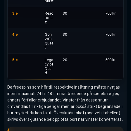
burst
3:e
Reac
30
700 kr
toon
z
4:e
Gon
30
700 kr
zo’s
Ques
t
5:e
Lega
20
500 kr
cy of
Dea
d
De freespins som hör till respektive insättning måste nyttjas
inom maximalt 24 till 48 timmar beroende på spelets regler,
annars förfaller erbjudandet. Vinster från dessa snurr
omvandlas till riktiga pengar men är också strikt begränsade i
hur mycket du kan ta ut. Överskrids taket (angivet i tabellen)
skrivs överskjutande belopp ofta bort när vinster konverteras.