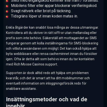
SMS med engångskod kommer inte fram / försenas.
Mobilens filter eller appar blockerar verifieringskod.
Svagt nätverk eller brist på täckning.
Tidsgräns löper ut innan koden matas in.
Enkla åtgärder kan snabbt lösa många av dessa utmaningar.
Kontrollera att du skriver in rätt siffror utan mellanslag eller
prefix som inte behövs. Säkerställ att mottagandet av SMS
fungerar genom att kolla inställningarna för SMS-blockering
och vitlista avsändaren om möjligt. Det kan också hjälpa att
byta webbläsare eller rensa cacheminnet innan du försöker
igen. Ofta är detta allt som behövs innan du tar kontakten
med Rich Moose Casinos support.
Supporten är dock alltid redo att hjälpa om problemen
kvarstår, och det är smart att ha ditt mobilnummer och
eventuell information om inloggningsförsök redo för
snabbare assistans.
Insättningsmetoder och vad de
innebär