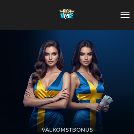
VÄLKOMSTBONUS