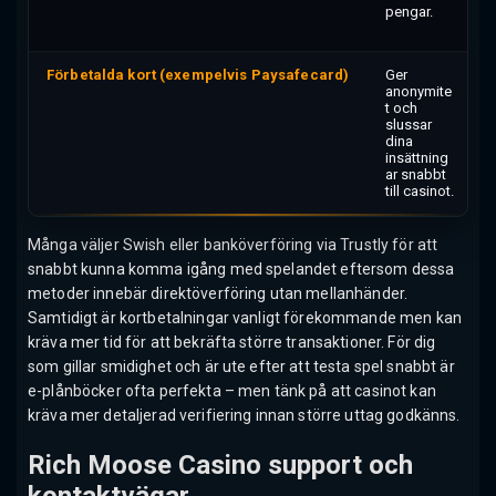
pengar.
Förbetalda kort (exempelvis
Paysafecard
)
Ger
anonymite
t och
slussar
dina
insättning
ar snabbt
till casinot.
Många väljer Swish eller banköverföring via Trustly för att
snabbt kunna komma igång med spelandet eftersom dessa
metoder innebär direktöverföring utan mellanhänder.
Samtidigt är kortbetalningar vanligt förekommande men kan
kräva mer tid för att bekräfta större transaktioner. För dig
som gillar smidighet och är ute efter att testa spel snabbt är
e-plånböcker ofta perfekta – men tänk på att casinot kan
kräva mer detaljerad verifiering innan större uttag godkänns.
Rich Moose Casino support och