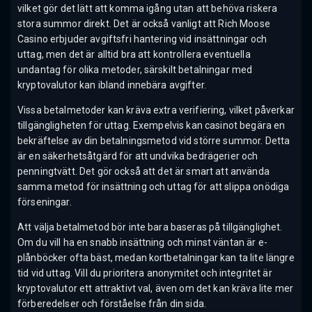
vilket gör det lätt att komma igång utan att behöva riskera
stora summor direkt. Det är också vanligt att Rich Moose
Casino erbjuder avgiftsfri hantering vid insättningar och
uttag, men det är alltid bra att kontrollera eventuella
undantag för olika metoder, särskilt betalningar med
kryptovalutor kan ibland innebära avgifter.
Vissa betalmetoder kan kräva extra verifiering, vilket påverkar
tillgängligheten för uttag. Exempelvis kan casinot begära en
bekräftelse av din betalningsmetod vid större summor. Detta
är en säkerhetsåtgärd för att undvika bedrägerier och
penningtvätt. Det gör också att det är smart att använda
samma metod för insättning och uttag för att slippa onödiga
förseningar.
Att välja betalmetod bör inte bara baseras på tillgänglighet.
Om du vill ha en snabb insättning och minst väntan är e-
plånböcker ofta bäst, medan kortbetalningar kan ta lite längre
tid vid uttag. Vill du prioritera anonymitet och integritet är
kryptovalutor ett attraktivt val, även om det kan kräva lite mer
förberedelser och förståelse från din sida.