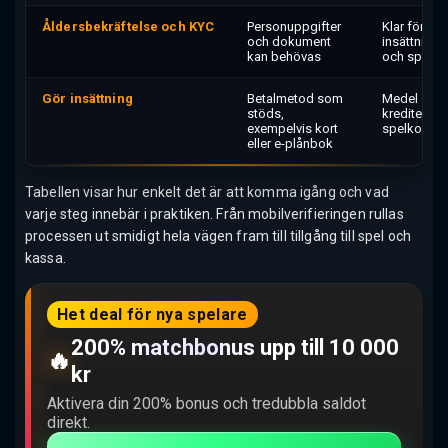
Åldersbekräftelse och KYC
Personuppgifter
Klar för
och dokument
insättning
kan behövas
och spel
Gör insättning
Betalmetod som
Medel
stöds,
krediteras
exempelvis kort
spelkonto
eller e-plånbok
Tabellen visar hur enkelt det är att komma igång och vad
varje steg innebär i praktiken. Från mobilverifieringen rullas
processen ut smidigt hela vägen fram till tillgång till spel och
kassa.
Het deal för nya spelare
200% matchbonus upp till 10 000
🔥
kr
Aktivera din 200% bonus och tredubbla saldot
direkt.