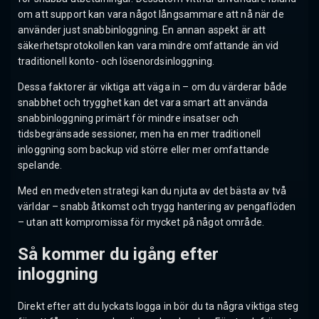
om att support kan vara något långsammare att nå när de
använder just snabbinloggning. En annan aspekt är att
säkerhetsprotokollen kan vara mindre omfattande än vid
traditionell konto- och lösenordsinloggning.
Dessa faktorer är viktiga att väga in – om du värderar både
snabbhet och trygghet kan det vara smart att använda
snabbinloggning primärt för mindre insatser och
tidsbegränsade sessioner, men ha en mer traditionell
inloggning som backup vid större eller mer omfattande
spelande.
Med en medveten strategi kan du njuta av det bästa av två
världar – snabb åtkomst och trygg hantering av pengaflöden
– utan att kompromissa för mycket på något område.
Så kommer du igång efter
inloggning
Direkt efter att du lyckats logga in bör du ta några viktiga steg