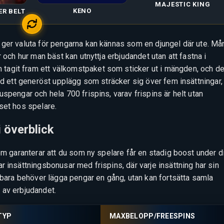
MAJESTIC KING
KENO
ER BELT
 ger valuta för pengarna kan kännas som en djungel där ute. M
 och hur man bäst kan utnyttja erbjudandet utan att fastna i
n tagit fram ett välkomstpaket som sticker ut i mängden, och de
ed ett generöst upplägg som sträcker sig över fem insättningar,
spengar och hela 700 frispins, varav frispins är helt utan
set hos spelare.
 överblick
om garanterar att du som ny spelare får en stadig boost under d
 insättningsbonusar med frispins, där varje insättning har sin
e bara behöver lägga pengar en gång, utan kan fortsätta samla
a av erbjudandet.
TYP
MAXBELOPP/FREESPINS