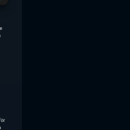
re
a
för
a