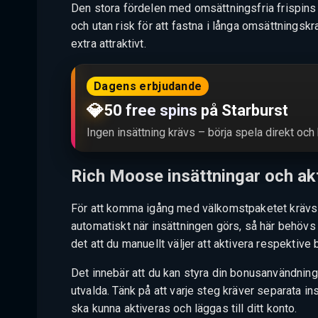
Den stora fördelen med omsättningsfria frispins 
och utan risk för att fastna i långa omsättningskra
extra attraktivt.
Dagens erbjudande
💎
50 free spins på Starburst
Ingen insättning krävs – börja spela direkt och 
Rich Moose insättningar och ak
För att komma igång med välkomstpaketet krävs e
automatiskt när insättningen görs, så här behövs 
det att du manuellt väljer att aktivera respektiv
Det innebär att du kan styra din bonusanvändning o
utvalda. Tänk på att varje steg kräver separata i
ska kunna aktiveras och läggas till ditt konto.