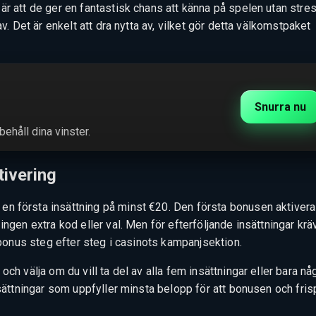
är att de ger en fantastisk chans att känna på spelen utan stre
v. Det är enkelt att dra nytta av, vilket gör detta välkomstpaket
Snurra nu
behåll dina vinster.
tivering
n första insättning på minst €20. Den första bonusen aktiver
ingen extra kod eller val. Men för efterföljande insättningar krä
e bonus steg efter steg i casinots kampanjsektion.
ch välja om du vill ta del av alla fem insättningar eller bara nå
nsättningar som uppfyller minsta belopp för att bonusen och fris