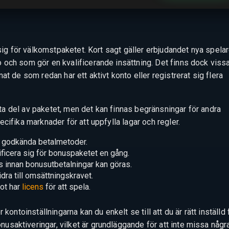
 sig för välkomstpaketet. Kort sagt gäller erbjudandet nya spela
 och som gör en kvalificerande insättning. Det finns dock viss
t de som redan har ett aktivt konto eller registrerat sig flera
t ta del av paketet, men det kan finnas begränsningar för andra
cifika marknader för att uppfylla lagar och regler.
d godkända betalmetoder.
lificera sig för bonuspaketet en gång.
as innan bonusutbetalningar kan göras.
idra till omsättningskravet.
not har
licens
för att spela.
kontoinställningarna kan du enkelt se till att du är rätt inställd 
saktiveringar, vilket är grundläggande för att inte missa någr