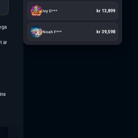
kr 2,728
Ryan N***
ånga
kr 13,899
Ivy D***
t är
ina