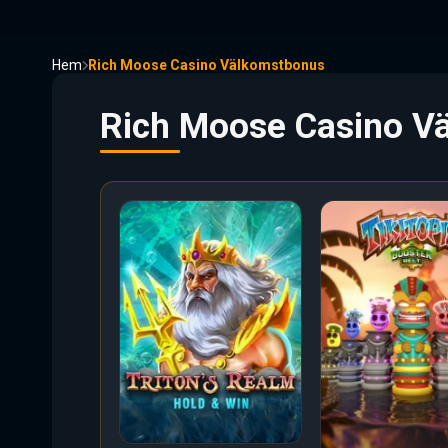
Hem
Rich Moose Casino Välkomstbonus
Rich Moose Casino V