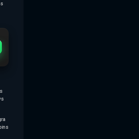
ss
as
vs
gra
pins