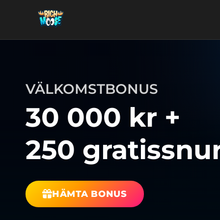
VÄLKOMSTBONUS
30 000 kr +
250 gratissnu
HÄMTA BONUS