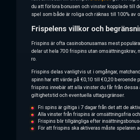
du att förlora bonusen och vinster kopplade till d
spel som både är roliga och räknas till 100% av 
Frispelens villkor och begränsn
Frispins är ofta casinobonusarnas mest populära
delar ut hela 700 frispins utan omsättningskrav, 
ro.
Frispins delas vanligtvis ut i omgångar, matchande
spinn har ett värde på €0,10 till €0,20 beroende
frispins innebär att alla vinster du får från dessa ä
giltighetstid och eventuella uttagsgränser.
Fri spins är giltiga i 7 dagar från det att de akti
Alla vinster från frispins är omsättningsfria och
Frispins blir tillgängliga efter insättningsbonus
För att frispins ska aktiveras måste spelaren 