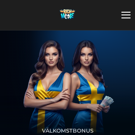
VÄLKOMSTBONUS