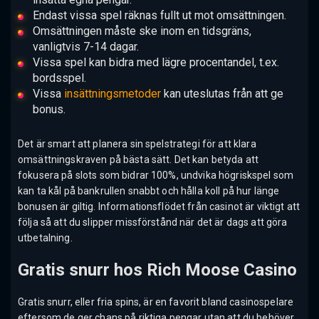
Endast vissa spel räknas fullt ut mot omsättningen.
Omsättningen måste ske inom en tidsgräns,
vanligtvis 7-14 dagar.
Vissa spel kan bidra med lägre procentandel, t.ex.
bordsspel.
Vissa
insättningsmetoder
kan uteslutas från att ge
bonus.
Det är smart att planera sin spelstrategi för att klara
omsättningskraven på bästa sätt. Det kan betyda att
fokusera på slots som bidrar 100%, undvika högriskspel som
kan ta kål på bankrullen snabbt och hålla koll på hur länge
bonusen är giltig. Informationsflödet från casinot är viktigt att
följa så att du slipper missförstånd när det är dags att göra
utbetalning.
Gratis snurr hos Rich Moose Casino
Gratis snurr, eller fria spins, är en favorit bland casinospelare
eftersom de ger chans på riktiga pengar utan att du behöver