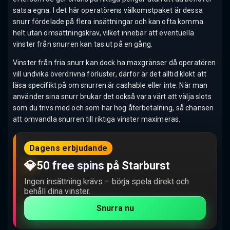
satsa egna. I det här operatörens välkomstpaket är dessa
snurr fördelade på flera insättningar och kan ofta komma
helt utan omsättningskrav, vilket innebär att eventuella
vinster från snurren kan tas ut på en gång.
Vinster från fria snurr kan dock ha maxgränser då operatören
vill undvika överdrivna förluster, därför är det alltid klokt att
läsa specifikt på om snurren är cashable eller inte. När man
använder sina snurr brukar det också vara värt att välja slots
som du trivs med och som har hög återbetalning, så chansen
att omvandla snurren till riktiga vinster maximeras.
Dagens erbjudande
💎
50 free spins på Starburst
Ingen insättning krävs – börja spela direkt och
behåll dina vinster.
Snurra nu