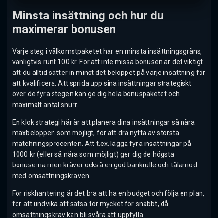
Minsta insättning och hur du
maximerar bonusen
Varje steg i välkomstpaketet har en minsta insättningsgräns,
vanligtvis runt 100 kr. För att inte missa bonusen är det viktigt
att du alltid sätter in minst det beloppet på varje insättning för
att kvalificera. Att sprida upp sina insättningar strategiskt
över de fyra stegen kan ge dig hela bonuspaketet och
maximalt antal snurr.
En klok strategi här är att planera dina insättningar så nära
maxbeloppen som möjligt, för att dra nytta av största
matchningsprocenten. Att t.ex. lägga fyra insättningar på
1000 kr (eller så nära som möjligt) ger dig de högsta
bonuserna men kräver också en god bankrulle och tålamod
med omsättningskraven.
För riskhantering är det bra att ha en budget och följa en plan,
för att undvika att satsa för mycket för snabbt, då
omsättningskrav kan bli svåra att uppfylla.