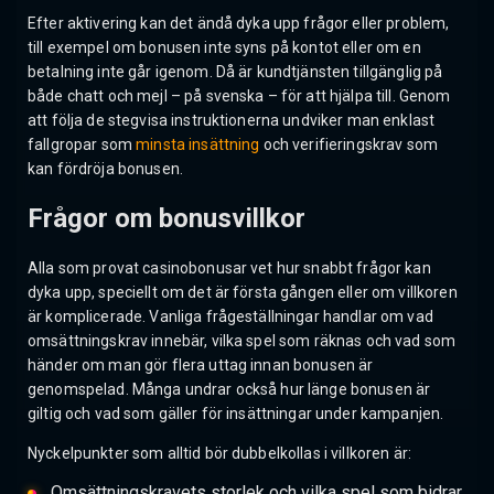
Efter aktivering kan det ändå dyka upp frågor eller problem,
till exempel om bonusen inte syns på kontot eller om en
betalning inte går igenom. Då är kundtjänsten tillgänglig på
både chatt och mejl – på svenska – för att hjälpa till. Genom
att följa de stegvisa instruktionerna undviker man enklast
fallgropar som
minsta insättning
och verifieringskrav som
kan fördröja bonusen.
Frågor om bonusvillkor
Alla som provat casinobonusar vet hur snabbt frågor kan
dyka upp, speciellt om det är första gången eller om villkoren
är komplicerade. Vanliga frågeställningar handlar om vad
omsättningskrav innebär, vilka spel som räknas och vad som
händer om man gör flera uttag innan bonusen är
genomspelad. Många undrar också hur länge bonusen är
giltig och vad som gäller för insättningar under kampanjen.
Nyckelpunkter som alltid bör dubbelkollas i villkoren är:
Omsättningskravets storlek och vilka spel som bidrar