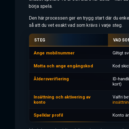
börja spela.
Den här processen ger en trygg start där du en
så att du vet exakt vad som krävs i varje steg.
STEG
VAD SO
Ange mobilnummer
Giltigt 
Motta och ange engångskod
Kod skic
Åldersverifiering
ID-handli
kort)
Insättning och aktivering av
Valfri b
konto
insättni
Spelklar profil
Konto är