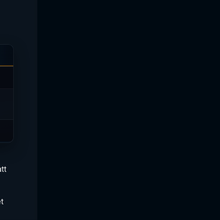
tt
et