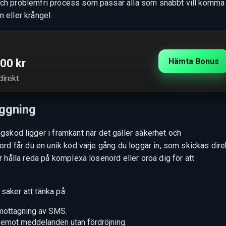
 och problemfri process som passar alla som snabbt vill komma
 eller krångel.
Hämta Bonus
00 kr
irekt.
oggning
kod ligger i framkant när det gäller säkerhet och
nord får du en unik kod varje gång du loggar in, som skickas dire
er hålla reda på komplexa lösenord eller oroa dig för att
saker att tänka på:
 mottagning av SMS.
ta emot meddelanden utan fördröjning.