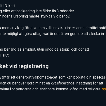
t ID-kort.
 eller ett bankutdrag inte äldre än 3 månader.
tningens ursprung måste styrkas vid behov.
 men är viktig för alla som vill undvika risker som identitetsst
inte möjligt att göra uttag, varför det är en god idé att skicka in
.
ttag behandlas smidigt, utan onödiga stopp, och gör att
 slut.
t vid registrering
 väntar ett generöst välkomstpaket som kan boosta din spelka
r och du behöver göra minst en kvalificerande insättning för att
tra valuta för pengarna och snabbare komma igång med roligare
sp