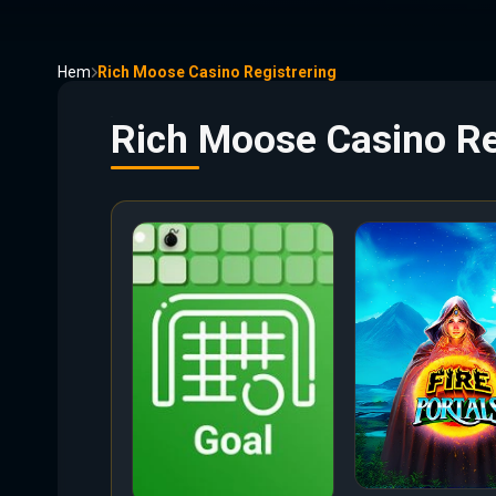
Hem
Rich Moose Casino Registrering
Rich Moose Casino Re