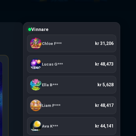
Vinnare
kr 13,723
Emma H***
kr 31,206
Chloe F***
kr 48,473
Lucas G***
kr 5,628
Ella B***
kr 48,417
Liam P***