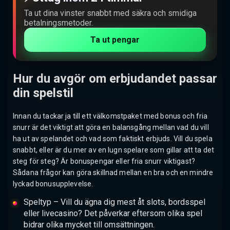
Ta ut dina vinster snabbt med säkra och smidiga
betalningsmetoder.
Ta ut pengar
Hur du avgör om erbjudandet passar
din spelstil
Innan du tackar ja till ett välkomstpaket med bonus och fria
snurr är det viktigt att göra en balansgång mellan vad du vill
ha ut av spelandet och vad som faktiskt erbjuds. Vill du spela
snabbt, eller är du mer av en lugn spelare som gillar att ta det
steg för steg? Är bonuspengar eller fria snurr viktigast?
Sådana frågor kan göra skillnad mellan en bra och en mindre
lyckad bonusupplevelse.
Speltyp – Vill du ägna dig mest åt slots, bordsspel
eller livecasino? Det påverkar eftersom olika spel
bidrar olika mycket till omsättningen.