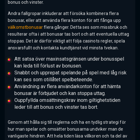
bonus och vinster.
Andra fallgropar inkluderar att försöka kombinera flera
bonusar, eller att använda flera konton för att fånga upp
välkomstbonusar
flera gånger. Detta ses som missbruk och
resulterar ofta i att bonusar tas bort och att eventuella uttag
stoppas. Det är därför viktigt att följa casinots regler, spela
ansvarsfullt och kontakta kundtjänst vid minsta tvekan.
Att satsa över maxinsatsgränsen under bonusspel
kan leda till förlust av bonusen.
Snabbt och upprepat spelande på spel med låg risk
kan ses som otillåtet spelbeteende.
Användning av flera användarkonton för att hämta
bonusar är förbjudet och kan stoppa uttag.
Ouppfyllda omsättningskrav inom giltighetstiden
leder till att bonus och vinster tas bort.
Genom att hålla sig till reglerna och ha en tydlig strategi för
hur man spelar och omsätter bonusarna undviker man de
vanligaste hindren. Att hela tiden läsa villkoren och ta del av