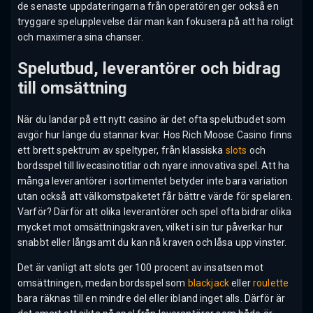
de senaste uppdateringarna från operatören ger också en
tryggare spelupplevelse där man kan fokusera på att ha roligt
och maximera sina chanser.
Spelutbud, leverantörer och bidrag
till omsättning
När du landar på ett nytt casino är det ofta spelutbudet som
avgör hur länge du stannar kvar. Hos Rich Moose Casino finns
ett brett spektrum av speltyper, från klassiska
slots
och
bordsspel till livecasinotitlar och nyare innovativa spel. Att ha
många leverantörer i sortimentet betyder inte bara variation
utan också att välkomstpaketet får bättre värde för spelaren.
Varför? Därför att olika leverantörer och spel ofta bidrar olika
mycket mot omsättningskraven, vilket i sin tur påverkar hur
snabbt eller långsamt du kan nå kraven och låsa upp vinster.
Det är vanligt att slots ger 100 procent av insatsen mot
omsättningen, medan bordsspel som
blackjack
eller
roulette
bara räknas till en mindre del eller ibland inget alls. Därför är