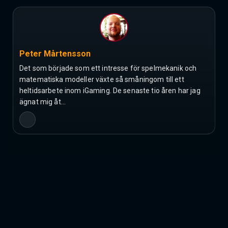
Peter Mårtensson
Det som började som ett intresse för spelmekanik och
matematiska modeller växte så småningom till ett
heltidsarbete inom iGaming. De senaste tio åren har jag
ägnat mig åt…