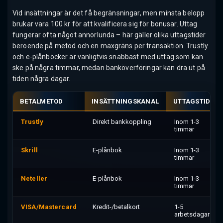
Vid insättningar är det få begränsningar, men minsta belopp
brukar vara 100 kr för att kvalificera sig för bonusar. Uttag
fungerar ofta något annorlunda – här gäller olika uttagstider
beroende på metod och en maxgräns per transaktion. Trustly
och e-plånböcker är vanligtvis snabbast med uttag som kan
ske på några timmar, medan banköverföringar kan dra ut på
tiden några dagar.
BETALMETOD
INSÄTTNINGSKANAL
UTTAGSTID
Trustly
Direkt bankkoppling
Inom 1-3
timmar
Skrill
E-plånbok
Inom 1-3
timmar
Neteller
E-plånbok
Inom 1-3
timmar
VISA/Mastercard
Kredit-/betalkort
1-5
arbetsdagar