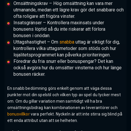
Omsättningskrav – Hög omsättning kan vara mer
utmanande, medan ett lägre krav gör det snabbare och
ofta roligare att frigöra vinster.
Insatsgränser – Kontrollera maxinsats under
bonusens löptid så du inte riskerar att förlora
bonusen i onödan.
Uttagshastighet – Om
snabba
uttag är viktigt för dig,
kontrollera vilka uttagsmetoder som stöds och hur
lojalitetsprogrammet kan påverka prioriteringen.
Föredrar du fria snurr eller bonuspengar? Det kan
också avgöra hur du omsätter vinsterna och hur länge
bonusen räcker.
En snabb bedömning görs enkelt genom att väga dessa
punkter mot din spelstil och vilken typ av spel du tycker mest
om. Om du gillar variation men samtidigt vill ha bra
omsättningsbidrag kan kombinationen av leverantörer och
bonusvillkor
vara perfekt. Nyckeln är att inte stirra sig blind på
ett enda attribut utan att se helheten.