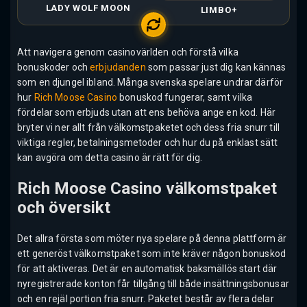
LADY WOLF MOON
LIMBO+
Att navigera genom casinovärlden och förstå vilka
bonuskoder och
erbjudanden
som passar just dig kan kännas
som en djungel ibland. Många svenska spelare undrar därför
hur
Rich Moose Casino
bonuskod fungerar, samt vilka
fördelar som erbjuds utan att ens behöva ange en kod. Här
bryter vi ner allt från välkomstpaketet och dess fria snurr till
viktiga regler, betalningsmetoder och hur du på enklast sätt
kan avgöra om detta casino är rätt för dig.
Rich Moose Casino välkomstpaket
och översikt
Det allra första som möter nya spelare på denna plattform är
ett generöst välkomstpaket som inte kräver någon bonuskod
för att aktiveras. Det är en automatisk baksmällös start där
nyregistrerade konton får tillgång till både insättningsbonusar
och en rejäl portion fria snurr. Paketet består av flera delar