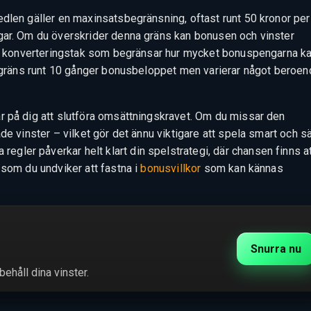
dlen gäller en maxinsatsbegränsning, oftast runt 50 kronor per
gar. Om du överskrider denna gräns kan bonusen och vinster
alt konverteringstak som begränsar hur mycket bonuspengarna k
a gräns runt 10 gånger bonusbeloppet men varierar något beroe
r på dig att slutföra omsättningskravet. Om du missar den
de vinster – vilket gör det ännu viktigare att spela smart och sä
 regler påverkar helt klart din spelstrategi, där chansen finns a
 som du undviker att fastna i
bonusvillkor
som kan kännas
Snurra nu
behåll dina vinster.