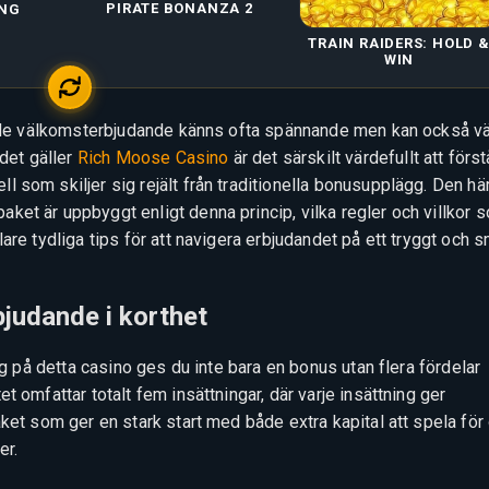
PIRATE BONANZA 2
ING
TRAIN RAIDERS: HOLD 
WIN
kande välkomsterbjudande känns ofta spännande men kan också v
det gäller
Rich Moose Casino
är det särskilt värdefullt att först
 som skiljer sig rejält från traditionella bonusupplägg. Den hä
et är uppbyggt enligt denna princip, vilka regler och villkor 
are tydliga tips för att navigera erbjudandet på ett tryggt och s
judande i korthet
ng på detta casino ges du inte bara en bonus utan flera fördelar
 omfattar totalt fem insättningar, där varje insättning ger
ket som ger en stark start med både extra kapital att spela för
er.