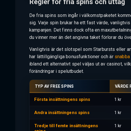
Regler för fria spins och uttag
De fria spins som ingår i välkomstpaketet kommer 
sig. Varje spin brukar ha ett fast värde, vanligtvi
kampanjen. Det finns dock ofta en maxutbetalnin
du vinner mer än det angivna taket förlorar du öv
Vanligtvis är det slotspel som Starbursts eller 
har lättillgängliga bonusfunktioner och är
snabba
ibland ett alternativt spel väljas ut av casinot, v
förändringar i spelutbudet.
TYP AV FREE SPINS
VÄRDE 
Första insättningens spins
1 kr
Andra insättningens spins
1 kr
Tredje till femte insättningens
1 kr