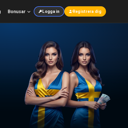
g
Bonusar
Logga in
Registrera dig