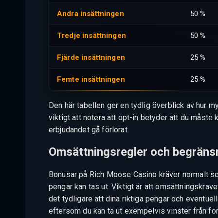
Andra insättningen
50 %
Tredje insättningen
50 %
Fjärde insättningen
25 %
Femte insättningen
25 %
Den här tabellen ger en tydlig överblick av hur m
viktigt att notera att opt-in betyder att du måste 
erbjudandet gå förlorat.
Omsättningsregler och begräns
Bonusar på Rich Moose Casino kräver normalt set
pengar kan tas ut. Viktigt är att omsättningskrav
det tydligare att dina riktiga pengar och eventuella
eftersom du kan ta ut exempelvis vinster från fö