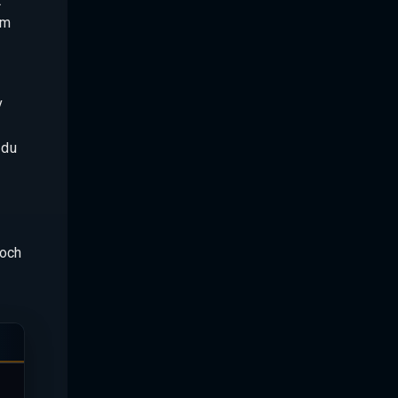
t
om
v
 du
 och