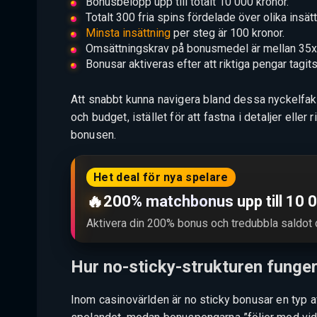
Bonusbelopp upp till totalt 10 000 kronor.
Totalt 300 fria spins fördelade över olika insätt
Minsta insättning
per steg är 100 kronor.
Omsättningskrav på bonusmedel är mellan 35x
Bonusar aktiveras efter att riktiga pengar tagits
Att snabbt kunna navigera bland dessa nyckelfakta
och budget, istället för att fastna i detaljer elle
bonusen.
Het deal för nya spelare
🔥
200% matchbonus upp till 10 0
Aktivera din 200% bonus och tredubbla saldot d
Hur no-sticky-strukturen funge
Inom casinovärlden är no sticky bonusar en typ a