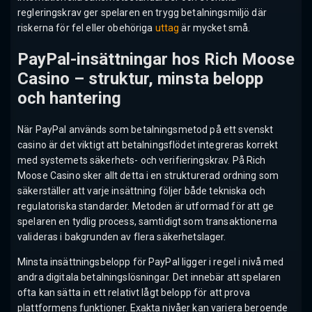
regleringskrav ger spelaren en trygg betalningsmiljö där
riskerna för fel eller obehöriga
uttag
är mycket små.
PayPal-insättningar hos Rich Moose
Casino – struktur, minsta belopp
och hantering
När PayPal används som betalningsmetod på ett svenskt
casino är det viktigt att betalningsflödet integreras korrekt
med systemets säkerhets- och verifieringskrav. På Rich
Moose Casino sker allt detta i en strukturerad ordning som
säkerställer att varje insättning följer både tekniska och
regulatoriska standarder. Metoden är utformad för att ge
spelaren en tydlig process, samtidigt som transaktionerna
valideras i bakgrunden av flera säkerhetslager.
Minsta insättningsbelopp för PayPal ligger i regel i nivå med
andra digitala betalningslösningar. Det innebär att spelaren
ofta kan sätta in ett relativt lågt belopp för att prova
plattformens funktioner. Exakta nivåer kan variera beroende