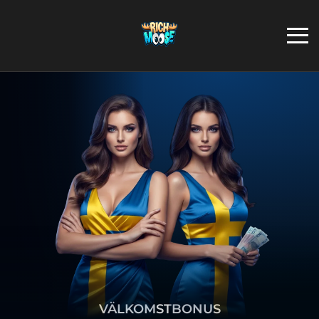
VÄLKOMSTBONUS