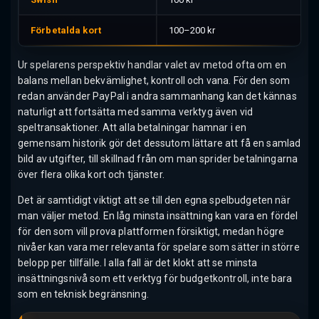
Förbetalda kort
100–200 kr
Ur spelarens perspektiv handlar valet av metod ofta om en
balans mellan bekvämlighet, kontroll och vana. För den som
redan använder PayPal i andra sammanhang kan det kännas
naturligt att fortsätta med samma verktyg även vid
speltransaktioner. Att alla betalningar hamnar i en
gemensam historik gör det dessutom lättare att få en samlad
bild av utgifter, till skillnad från om man sprider betalningarna
över flera olika kort och tjänster.
Det är samtidigt viktigt att se till den egna spelbudgeten när
man väljer metod. En låg minsta insättning kan vara en fördel
för den som vill prova plattformen försiktigt, medan högre
nivåer kan vara mer relevanta för spelare som sätter in större
belopp per tillfälle. I alla fall är det klokt att se minsta
insättningsnivå som ett verktyg för budgetkontroll, inte bara
som en teknisk begränsning.