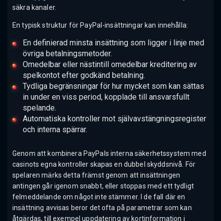
säkra kanaler.
En typisk struktur för PayPal-insättningar kan innehålla:
En definierad minsta insättning som ligger i linje med
övriga betalningsmetoder.
Omedelbar eller nästintill omedelbar kreditering av
spelkontot efter godkänd betalning.
Tydliga begränsningar för hur mycket som kan sättas
in under en viss period, kopplade till ansvarsfullt
spelande.
Automatiska kontroller mot självavstängningsregister
och interna spärrar.
Genom att kombinera PayPals interna säkerhetssystem med
casinots egna kontroller skapas en dubbel skyddsnivå. För
spelaren märks detta främst genom att insättningen
antingen går igenom snabbt, eller stoppas med ett tydligt
felmeddelande om något inte stämmer. I de fall där en
insättning avvisas beror det ofta på parametrar som kan
åtgärdas, till exempel uppdatering av kortinformation i