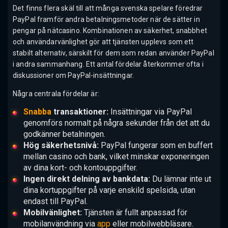
Det finns flera skäl till att många svenska spelare föredrar
PayPal framför andra betalningsmetoder när de sätter in
pengar på nätcasino. Kombinationen av säkerhet, snabbhet
och användarvänlighet gör att tjänsten upplevs som ett
stabilt alternativ, särskilt för dem som redan använder PayPal
i andra sammanhang. Ett antal fördelar återkommer ofta i
diskussioner om PayPal-insättningar.
Några centrala fördelar är:
Snabba
transaktioner:
Insättningar via PayPal
genomförs normalt på några sekunder från det att du
godkänner betalningen.
Hög säkerhetsnivå:
PayPal fungerar som en buffert
mellan casino och bank, vilket minskar exponeringen
av dina kort- och kontouppgifter.
Ingen direkt delning av bankdata:
Du lämnar inte ut
dina kortuppgifter på varje enskild spelsida, utan
endast till PayPal.
Mobilvänlighet:
Tjänsten är fullt anpassad för
mobilanvändning via
app
eller mobilwebbläsare.