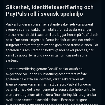
Säkerhet, identitetsverifiering och
PayPals roll i svensk spelmiljö
PayPal fungerar som en avlastande säkerhetskomponent i
svenska speltransaktioner. I stället för att spelaren anger
kortnummer direkt i casinomiljön, loggar hen in på PayPal och
bekräftar betalningen där. Detta innebär att casinot endast
fungerar som mottagare av den godkända transaktionen. För
spelaren blir resultatet en betydligt mer säker process, där
känsliga uppgifter aldrig skickas genom casinots egna
system.
Identitetsverifiering genom BankID spelar också en
avgörande roll. Innan en insättning accepterats måste
spelaren bekräfta sin identitet, vilket säkerställer att
transaktionen kommer från rätt person. PayPal fungerar
parallellt med detta och genomför egna säkerhetskontroller,
bland annat genom att validera finansieringskällan, granska
avvikande beteende och vid behov tillämpa ytterligare
autentisering. Kombinationen av dessa säkerhetssteg ger ett