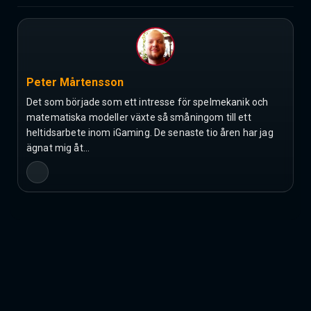
Peter Mårtensson
Det som började som ett intresse för spelmekanik och
matematiska modeller växte så småningom till ett
heltidsarbete inom iGaming. De senaste tio åren har jag
ägnat mig åt…