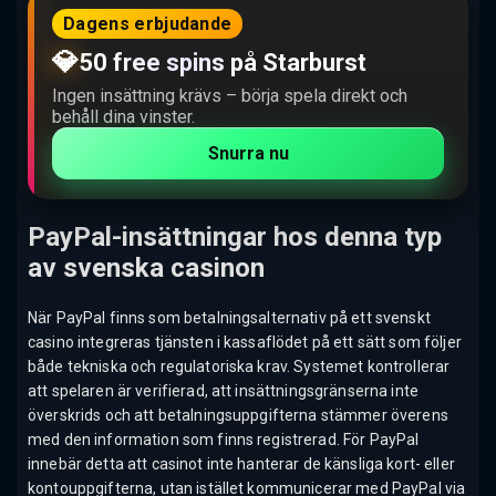
Dagens erbjudande
💎
50 free spins på Starburst
Ingen insättning krävs – börja spela direkt och
behåll dina vinster.
Snurra nu
PayPal-insättningar hos denna typ
av svenska casinon
När PayPal finns som betalningsalternativ på ett svenskt
casino integreras tjänsten i kassaflödet på ett sätt som följer
både tekniska och regulatoriska krav. Systemet kontrollerar
att spelaren är verifierad, att insättningsgränserna inte
överskrids och att betalningsuppgifterna stämmer överens
med den information som finns registrerad. För PayPal
innebär detta att casinot inte hanterar de känsliga kort- eller
kontouppgifterna, utan istället kommunicerar med PayPal via