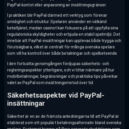
PayPal-kontot eller anpassning av insättningsgränser.
I praktiken blir PayPal därmed ett verktyg som förenar
smidighet och struktur. Spelaren använder en välkänd
betaltjänst, medan casinot kan fokusera på att uppfylla sina
regulatoriska skyldigheter och erbjuda en stabil spelmiljö. Det
innebär att PayPal-insättningar kan upplevas både trygga och
förutsägbara, vilket är centralt för många svenska spelare
som vill ha kontroll över både betalningar och spelbeteende.
I den fortsatta genomgången fördjupas säkerhets- och
regleringsaspekter ytterligare, och vi tittar närmare på hur
mobilbetalningar, begränsningar och praktiska tips påverkar
valet av PayPal som insättningsmetod över tid.
Säkerhetsaspekter vid PayPal-
insättningar
Säkerhet är en av de främsta anledningarna till att PayPal är
etablerat som ett populärt betalningsalternativ bland svenska