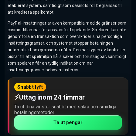
etablerat system, samtidigt som casinots roll begränsas till
att kreditera spelkontot.
PayPal-insättningar är även kompatibla med de gränser som
casinot tillämpar för ansvarsfullt spelande. Spelaren kan inte
genomföra en transaktion som överskrider sina personliga
insättningsgränser, och systemet stoppar betalningen
automatiskt om gränserna nåtts. Den här typen av kontroller
bidrar till att spelmiljön hålls säker och förutsägbar, samtidigt
som spelaren får en tydlig indikation om när
insättningsgränser behöver justeras.
Snabbt lyft
⚡
Uttag inom 24 timmar
Ta ut dina vinster snabbt med säkra och smidiga
betalningsmetoder.
Ta ut pengar