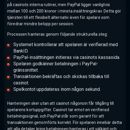
på casinots interna rutiner, men PayPal ligger vanligtvis
mellan 100 och 200 kronor i minsta insättningskrav. Detta gör
tjänsten till ett flexibelt alternativ även för spelare som
föredrar mindre belopp per session.
Processen hanteras genom följande strukturella steg:
Systemet kontrollerar att spelaren är verifierad med
BankID.
PayPal-insättningen initieras via casinots kassasida.
Spelaren godkänner betalningen i PayPal-
gränssnittet.
Transaktionen bekräftas och skickas tillbaka till
casinot.
Spelkontot uppdateras inom någon sekund.
Hanteringen sker utan att casinot någonsin får tillgång till
spelarens kortuppgifter. Casinot tar emot en verifierad
betalningssignal, och PayPal står som garant för att
transaktionen genomförts korrekt. För spelaren innebär detta
att alla detaljer kring betalningen hanteras i ett välkänt och