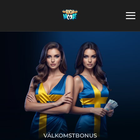
VÄLKOMSTBONUS