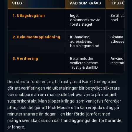
STEG
VAD SOM KRÄVS
TIPS FÖR 
1. Uttagsbegäran
Inget
Se till att s
dokumentkrav vid
spel
första steget
2. Dokumentuppladdning
ID-handling,
Skanna i färg
adressbevis,
adresser är 
betalningsmetod
3. Verifiering
Betalmetoder
Använd sam
verifieras genom
insättningen
Trustly & BankID
Den största fördelen är att Trustly med BankID-integration
gör att verifieringen vid utbetalningar blir betydligt säkerare
och snabbare än om man skulle behöva vänta på manuell
supportkontakt. Man slipper krångel som vanligtvis fördröjer
uttag, och det gör att Rich Moose ofta kan erbjuda uttag på
minuter snarare än dagar – en klar fördel jämfört med
många svenska casinon där handläggningstider fortfarande
är längre.