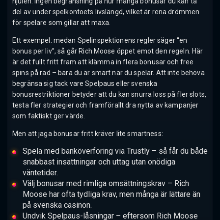
hjulen. Ingen begränsning på hur många bonusar du kan ta
del av under spelkontoets livslängd, vilket är rena drömmen
för spelare som gillar att maxa.
Ett exempel: medan Spelinspektionens regler säger “en
bonus per liv”, så går Rich Moose öppet emot den regeln. Här
är det fullt fritt fram att klämma in flera bonusar och free
spins på rad – bara du är smart när du spelar. Att inte behöva
begränsa sig tack vare Spelpaus eller svenska
bonusrestriktioner betyder att du kan snurra loss på fler slots,
testa fler strategier och framförallt dra nytta av kampanjer
som faktiskt ger värde.
Men att jaga bonusar fritt kräver lite smartness:
Spela med banköverföring via Trustly – så får du både
snabbast insättningar och uttag utan onödiga
väntetider.
Välj bonusar med rimliga omsättningskrav – Rich
Moose har ofta tydliga krav, men många är lättare än
på svenska casinon.
Undvik Spelpaus-låsningar – eftersom Rich Moose