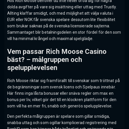
Hos Rich Moose behöver du inte heller oroa dig för några
dolda avgifter på vare sig insättning eller uttag med Trustly.
Allting klaffar smidigt, och med möjlighet att välja valuta i
EUR eller NOK får svenska spelare dessutom lite flexibilitet
som brukar saknas på de svenska licensierade sajterna.
Sammantaget blir betalningsdelen en stor fördel för den som
vill ha minimal krångel och maximal spelglädje.
Vem passar Rich Moose Casino
bäst? – målgruppen och
spelupplevelsen
Rich Moose riktar sig framförallt till svenskar som tröttnat på
de begränsningar som svensk licens och Spelpaus innebär.
Här finns inga låsta bonusar eller snäva regler om max en
bonus per liv, vilket gör det till en klockren plattform för den
som vill ha en mer fri, snabb och generös spelupplevelse.
Den perfekta målgruppen är spelare som gillar smidiga,
snabba uttag och som ogillar komplicerad registrering med
BankID som kan kännas både krångligt och spärrande när