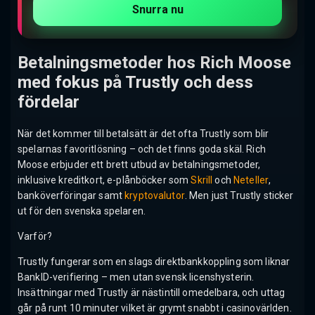
Snurra nu
Betalningsmetoder hos Rich Moose
med fokus på Trustly och dess
fördelar
När det kommer till betalsätt är det ofta Trustly som blir
spelarnas favoritlösning – och det finns goda skäl. Rich
Moose erbjuder ett brett utbud av betalningsmetoder,
inklusive kreditkort, e-plånböcker som
Skrill
och
Neteller
,
banköverföringar samt
kryptovalutor
. Men just Trustly sticker
ut för den svenska spelaren.
Varför?
Trustly fungerar som en slags direktbankkoppling som liknar
BankID-verifiering – men utan svensk licenshysterin.
Insättningar med Trustly är nästintill omedelbara, och uttag
går på runt 10 minuter vilket är grymt snabbt i casinovärlden.