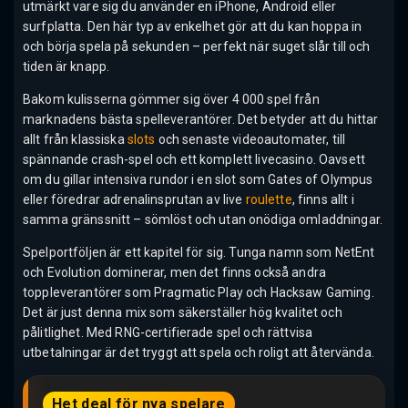
utmärkt vare sig du använder en iPhone, Android eller
surfplatta. Den här typ av enkelhet gör att du kan hoppa in
och börja spela på sekunden – perfekt när suget slår till och
tiden är knapp.
Bakom kulisserna gömmer sig över 4 000 spel från
marknadens bästa spelleverantörer. Det betyder att du hittar
allt från klassiska
slots
och senaste videoautomater, till
spännande crash-spel och ett komplett livecasino. Oavsett
om du gillar intensiva rundor i en slot som Gates of Olympus
eller föredrar adrenalinsprutan av live
roulette
, finns allt i
samma gränssnitt – sömlöst och utan onödiga omladdningar.
Spelportföljen är ett kapitel för sig. Tunga namn som NetEnt
och Evolution dominerar, men det finns också andra
toppleverantörer som Pragmatic Play och Hacksaw Gaming.
Det är just denna mix som säkerställer hög kvalitet och
pålitlighet. Med RNG-certifierade spel och rättvisa
utbetalningar är det tryggt att spela och roligt att återvända.
Het deal för nya spelare