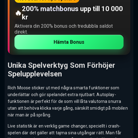
200% matchbonus upp till 10 000
🔥
kr
Aktivera din 200% bonus och tredubbla saldot
direkt.
Hämta Bonus
Unika Spelverktyg Som Förhöjer
Spelupplevelsen
Rich Moose sticker ut med några smarta funktioner som
underlättar och gör spelandet extra njutbart. Autoplay-
funktionen är perfekt för de som vill låta valutorna snurra
utan att behöva klicka varje gång, särskilt smidigt på mobilen
när man är på språng.
Live statistik är en verklig game changer, speciellt i crash-
spelen där det gäller att tajma sina utgångar rätt. Man får