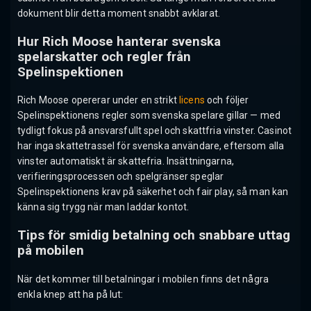
dokument blir detta moment snabbt avklarat.
Hur Rich Moose hanterar svenska
spelarskatter och regler från
Spelinspektionen
Rich Moose opererar under en strikt
licens
och följer
Spelinspektionens regler som svenska spelare gillar — med
tydligt fokus på ansvarsfullt spel och skattfria vinster. Casinot
har inga skattetrassel för svenska användare, eftersom alla
vinster automatiskt är skattefria. Insättningarna,
verifieringsprocessen och spelgränser speglar
Spelinspektionens krav på säkerhet och fair play, så man kan
känna sig trygg när man laddar kontot.
Tips för smidig betalning och snabbare uttag
på mobilen
När det kommer till betalningar i mobilen finns det några
enkla knep att ha på lut: