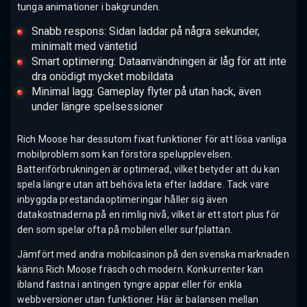
tunga animationer i bakgrunden.
Snabb respons: Sidan laddar på några sekunder,
minimalt med väntetid
Smart optimering: Dataanvändningen är låg för att inte
dra onödigt mycket mobildata
Minimal lagg: Gameplay flyter på utan hack, även
under längre spelsessioner
Rich Moose har dessutom fixat funktioner för att lösa vanliga
mobilproblem som kan förstöra spelupplevelsen.
Batteriförbrukningen är optimerad, vilket betyder att du kan
spela längre utan att behöva leta efter laddare. Tack vare
inbyggda prestandaoptimeringar håller sig även
datakostnaderna på en rimlig nivå, vilket är ett stort plus för
den som spelar ofta på mobilen eller surfplattan.
Jämfört med andra mobilcasinon på den svenska marknaden
känns Rich Moose fräsch och modern. Konkurrenter kan
ibland fastna i antingen tyngre appar eller för enkla
webbversioner utan funktioner. Här är balansen mellan