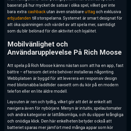
baserat på hur mycket de satsar i olika spel, vilket ger inte
bara extra
cashback
utan även snabbare
uttag
och exklusiva
erbjudanden
till storspelarna. Systemet är smart designat för
att öka spänningen och värdet av att spela mer, samtidigt
som du blir belönad för din aktivitet och lojalitet.
Mobilvänlighet och
Användarupplevelse På Rich Moose
Att spela på Rich Moose känns nästan som att ha en app, fast
bättre – eftersom det inte behöver installeras någonting.
Webbplatsen är byggd för att leverera en responsiv design
med blixtsnabba laddtider oavsett om du kör på en modern
telefon eller en lite äldre modell.
Layouten är ren och tydlig, vilket gör att det är enkelt att
navigera även för nybörjare. Menyn är intuitiv, spelautomater
och andra kategorier är lättåtkomliga, och du slipper krångliga
och onödiga klick. Den här enkelheten betyder också att
batteriet sparas mer jämfört med många appar som kör