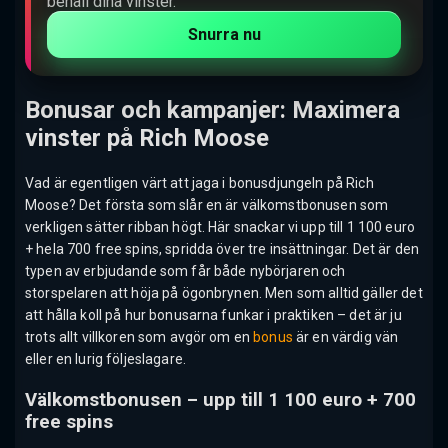
behåll dina vinster.
Snurra nu
Bonusar och kampanjer: Maximera
vinster på Rich Moose
Vad är egentligen värt att jaga i bonusdjungeln på Rich
Moose? Det första som slår en är välkomstbonusen som
verkligen sätter ribban högt. Här snackar vi upp till 1 100 euro
+ hela 700 free spins, spridda över tre insättningar. Det är den
typen av erbjudande som får både nybörjaren och
storspelaren att höja på ögonbrynen. Men som alltid gäller det
att hålla koll på hur bonusarna funkar i praktiken – det är ju
trots allt villkoren som avgör om en
bonus
är en värdig vän
eller en lurig följeslagare.
Välkomstbonusen – upp till 1 100 euro + 700
free spins