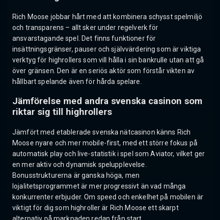
Rich Moose jobbar hårt med att kombinera schysst spelmiljö
och transparens – allt sker under regelverk för
ansvarstagande spel. Det finns funktioner för
insättningsgränser, pauser och självvärdering som är viktiga
verktyg för highrollers som vill hålla i sin bankrulle utan att gå
över gränsen. Den är en seriös aktör som förstår vikten av
hållbart spelande även för hårda spelare.
Jämförelse med andra svenska casinon som
riktar sig till highrollers
Jämfört med etablerade svenska nätcasinon känns Rich
Moose nyare och mer mobile-first, med ett större fokus på
automatisk play och live-statistik i spel som Aviator, vilket ger
en mer aktiv och dynamisk spelupplevelse.
Bonusstrukturerna är ganska höga, men
lojalitetsprogrammet är mer progressivt än vad många
konkurrenter erbjuder. Om speed och enkelhet på mobilen är
viktigt för dig som highroller är Rich Moose ett skarpt
alternativ på marknaden redan från start.